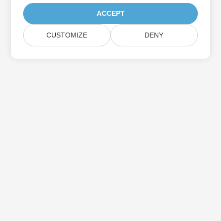
ACCEPT
CUSTOMIZE
DENY
Iscriviti agli aggiornamenti del prodotto
Aspose
Ricevi newsletter e offerte mensili direttamente nella tua
casella di posta.
Invia