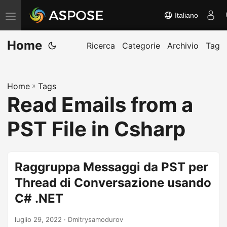
Italiano
A
t
Home
t
Ricerca
Categorie
Archivio
Tag
i
v
Home
»
Tags
a
Read Emails from a
/
d
PST File in Csharp
i
s
a
Raggruppa Messaggi da PST per
t
Thread di Conversazione usando
t
C# .NET
i
v
luglio 29, 2022
· Dmitrysamodurov