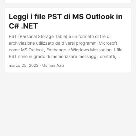
a
l
Leggi i file PST di MS Outlook in
a
C# .NET
n
a
PST (Personal Storage Table) è un formato di file di
archiviazione utilizzato da diversi programmi Microsoft
v
come MS Outlook, Exchange e Windows Messaging. I file
i
PST sono in grado di memorizzare messaggi, contatti,
g
calendari, eventi, ecc. In alcuni casi, potrebbe essere
marzo 25, 2022
· Usman Aziz
a
necessario analizzare un file PST ed estrarne i dati a livello
di codice. A tal fine, questo articolo mostra come leggere i
z
file PST di MS Outlook utilizzando C# .NET. In particolare,
i
imparerai come estrarre le informazioni delle cartelle,
o
leggere le email e recuperare i contatti da un file PST.
n
e