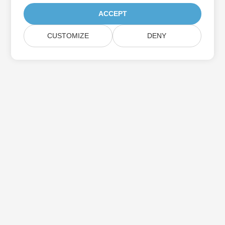
ACCEPT
CUSTOMIZE
DENY
Iscriviti agli aggiornamenti del prodotto
Aspose
Ricevi newsletter e offerte mensili direttamente nella tua
casella di posta.
Invia