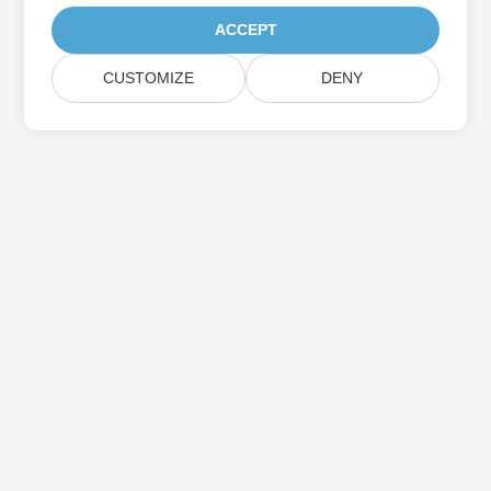
ACCEPT
CUSTOMIZE
DENY
Iscriviti agli aggiornamenti del prodotto
Aspose
Ricevi newsletter e offerte mensili direttamente nella tua
casella di posta.
Invia