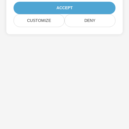
ACCEPT
CUSTOMIZE
DENY
Iscriviti agli aggiornamenti del prodotto
Aspose
Ricevi newsletter e offerte mensili direttamente nella tua
casella di posta.
Invia