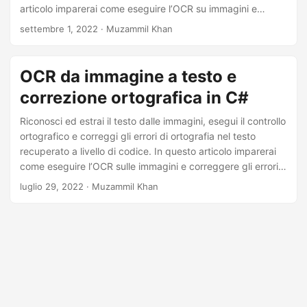
a
articolo imparerai come eseguire l’OCR su immagini e
l
correggere automaticamente gli errori di ortografia
settembre 1, 2022
· Muzammil Khan
utilizzando Java.
a
n
OCR da immagine a testo e
a
correzione ortografica in C#
v
i
Riconosci ed estrai il testo dalle immagini, esegui il controllo
ortografico e correggi gli errori di ortografia nel testo
g
recuperato a livello di codice. In questo articolo imparerai
a
come eseguire l’OCR sulle immagini e correggere gli errori
z
di ortografia usando C#.
luglio 29, 2022
· Muzammil Khan
i
o
n
e