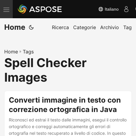
Italiano
A
t
Home
t
Ricerca
Categorie
Archivio
Tag
i
v
Home
»
Tags
a
Spell Checker
/
d
Images
i
s
a
Converti immagine in testo con
t
correzione ortografica in Java
t
Riconosci ed estrai il testo dalle immagini, esegui il controllo
i
ortografico e correggi automaticamente gli errori di
v
ortografia nel testo recuperato a livello di codice. In questo