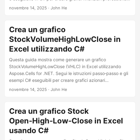
a
con poche righe di codice.
novembre 14, 2025
· John He
n
a
v
Crea un grafico
i
StockVolumeHighLowClose in
g
Excel utilizzando C#
a
Questa guida mostra come generare un grafico
z
StockVolumeHighLowClose (VHLC) in Excel utilizzando
i
Aspose.Cells for .NET. Segui le istruzioni passo‑passo e gli
o
esempi C# eseguibili per creare grafici azionari
professionali in modo programmatico.
n
novembre 14, 2025
· John He
e
Crea un grafico Stock
Open‑High‑Low‑Close in Excel
usando C#