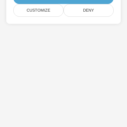
CUSTOMIZE
DENY
Iscriviti agli aggiornamenti del prodotto
Aspose
Ricevi newsletter e offerte mensili direttamente nella tua
casella di posta.
Invia