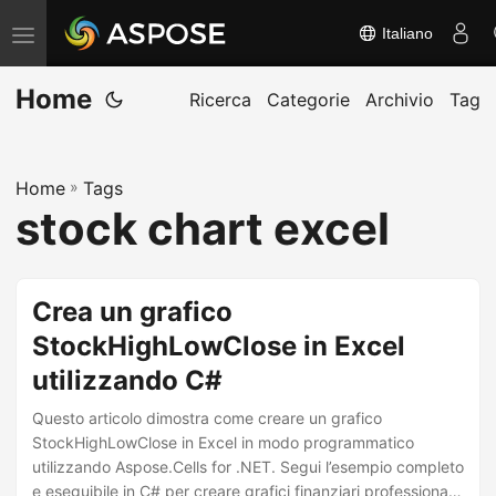
Italiano
A
t
Home
t
Ricerca
Categorie
Archivio
Tag
i
v
Home
»
Tags
a
stock chart excel
/
d
i
Crea un grafico
s
StockHighLowClose in Excel
a
utilizzando C#
t
t
Questo articolo dimostra come creare un grafico
i
StockHighLowClose in Excel in modo programmatico
utilizzando Aspose.Cells for .NET. Segui l’esempio completo
v
e eseguibile in C# per creare grafici finanziari professionali