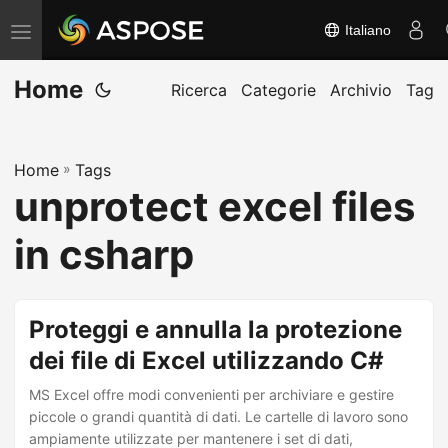
Italiano
A
t
Home
t
Ricerca
Categorie
Archivio
Tag
i
v
Home
»
Tags
a
unprotect excel files
/
d
in csharp
i
s
a
Proteggi e annulla la protezione
t
dei file di Excel utilizzando C#
t
MS Excel offre modi convenienti per archiviare e gestire
i
piccole o grandi quantità di dati. Le cartelle di lavoro sono
v
ampiamente utilizzate per mantenere i set di dati,