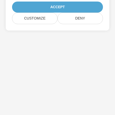
ACCEPT
CUSTOMIZE
DENY
Iscriviti agli aggiornamenti del prodotto
Aspose
Ricevi newsletter e offerte mensili direttamente nella tua
casella di posta.
Invia