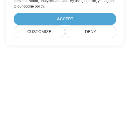
personalization, analytics, and ads. By using our site, you agree
to
our cookie policy
.
ACCEPT
CUSTOMIZE
DENY
Aspose 製品の更新情報を購読する
毎月のニュースレターとオファーをメールボックスに直接受け取れ
ます。
送信