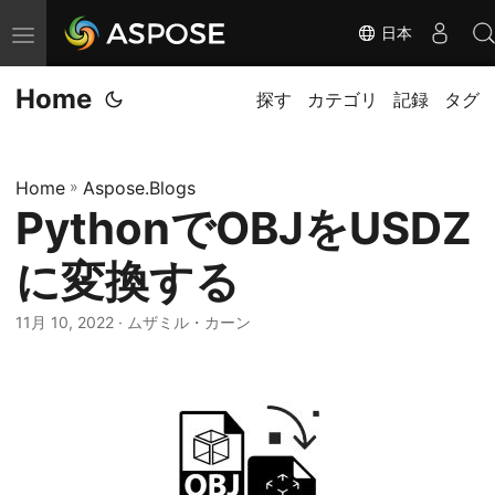
日本
ナ
ビ
Home
ゲ
探す
カテゴリ
記録
タグ
ー
シ
Home
»
Aspose.Blogs
ョ
PythonでOBJをUSDZ
ン
の
に変換する
切
替
11月 10, 2022
· ムザミル・カーン