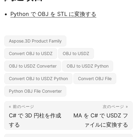
Python で OBJ を STL に変換する
Aspose.3D Product Family
Convert OBJ to USDZ
OBJ to USDZ
OBJ to USDZ Converter
OBJ to USDZ Python
Convert OBJ to USDZ Python
Convert OBJ File
Python OBJ File Converter
« 前のページ
次のページ »
C# で 3D 円柱を作成
MA を C# で USDZ フ
する
ァイルに変換する