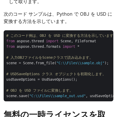
して取ります。
次のコード サンプルは、Python で OBJ を USD に
変換する方法を示しています。
# このコード例は、OBJ を USD に変換する方法を示しています。
from
 aspose.threed 
import
from
 aspose.threed.formats 
import
 *

# 入力OBJファイルをSceneクラスで読み込みます。
scene = Scene.from_file(
"C:\\Files\\sample.obj"
);

# USDSaveOptions クラス オブジェクトを初期化します。
usdSaveOptions = UsdSaveOptions();

# OBJ を USD ファイルに変換します。
scene.save(
"C:\\Files\\sample_out.usd"
無料の一時ライセンスを取