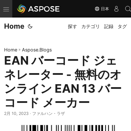
日本
ナ
ビ
Home
ゲ
探す
カテゴリ
記録
タグ
ー
シ
Home
»
Aspose.Blogs
ョ
EAN バーコード ジェ
ン
の
ネレーター - 無料のオ
切
替
ンライン EAN 13 バー
コード メーカー
2月 10, 2023
· ファルハン・ラザ