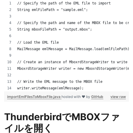
// Specify the path of the EML file to import
String emlFilePath = "sample.eml";
// Specify the path and name of the MBOX file to be cre
String mboxFilePath = "output.mbox";
// Load the EML file
MailMessage emlMessage = MailMessage.load(emlFilePath);
// Create an instance of MboxrdStorageWriter to write t
MboxrdStorageWriter writer = new MboxrdStorageWriter(mb
// Write the EML message to the MBOX file
writer.writeMessage(emlMessage);
importEmlFilesToMboxFile.java
hosted with ❤ by
GitHub
view raw
ThunderbirdでMBOXファ
イルを開く