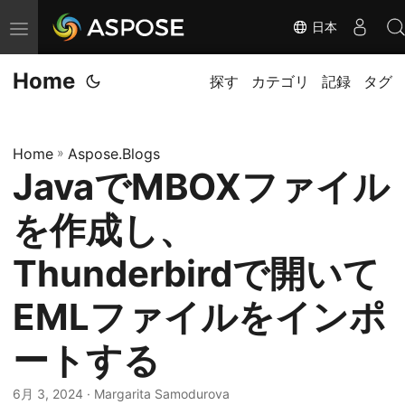
日本
ナ
ビ
Home
ゲ
探す
カテゴリ
記録
タグ
ー
シ
Home
»
Aspose.Blogs
ョ
JavaでMBOXファイル
ン
の
を作成し、
切
替
Thunderbirdで開いて
EMLファイルをインポ
ートする
6月 3, 2024
· Margarita Samodurova