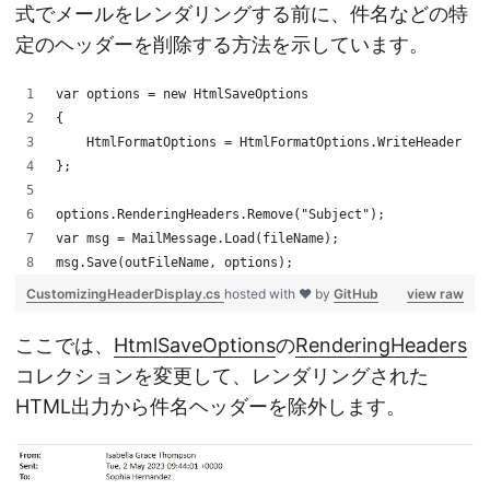
式でメールをレンダリングする前に、件名などの特
定のヘッダーを削除する方法を示しています。
var options = new HtmlSaveOptions
{
    HtmlFormatOptions = HtmlFormatOptions.WriteHeader
};
options.RenderingHeaders.Remove("Subject");
var msg = MailMessage.Load(fileName);
msg.Save(outFileName, options);
CustomizingHeaderDisplay.cs
hosted with ❤ by
GitHub
view raw
ここでは、
HtmlSaveOptions
の
RenderingHeaders
コレクションを変更して、レンダリングされた
HTML出力から件名ヘッダーを除外します。