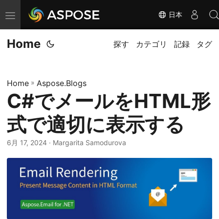
日本
ナ
ビ
Home
ゲ
探す
カテゴリ
記録
タグ
ー
シ
Home
»
Aspose.Blogs
ョ
C#でメールをHTML形
ン
の
式で適切に表示する
切
替
6月 17, 2024
· Margarita Samodurova