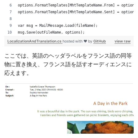
options.FormatTemplates[MhtTemplateName.From] = options
options.FormatTemplates[MhtTemplateName.Sent] = options
var msg = MailMessage.Load(fileName);
msg.Save(outFileName, options);
LocalizationAndTranslation.cs
hosted with ❤ by
GitHub
view raw
ここでは、英語のヘッダラベルをフランス語の同等
物に置き換え、フランス語を話すオーディエンスに
応えます。