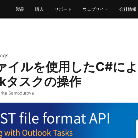
製品
購入
サポート
ウェブサイト
会社情報
logs
ファイルを使用したC#に
ookタスクの操作
rita Samodurova