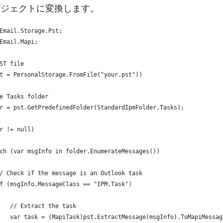
ブジェクトに変換します。
Email.Storage.Pst;
Email.Mapi;
ST file
t = PersonalStorage.FromFile("your.pst"))
e Tasks folder
r = pst.GetPredefinedFolder(StandardIpmFolder.Tasks);
r != null)
ch (var msgInfo in folder.EnumerateMessages())
/ Check if the message is an Outlook task
f (msgInfo.MessageClass == "IPM.Task")
   // Extract the task
   var task = (MapiTask)pst.ExtractMessage(msgInfo).ToMapiMessag