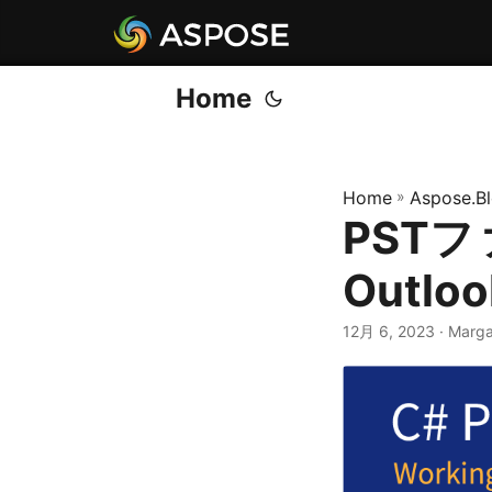
Home
Home
»
Aspose.B
PST
Outl
12月 6, 2023
· Marga