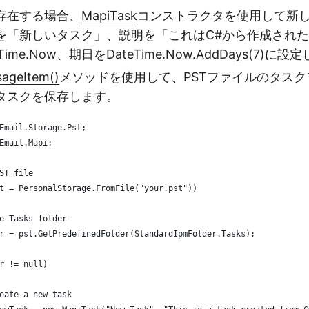
存在する場合、
MapiTask
コンストラクタを使用して新
を「新しいタスク」、説明を「これはC#から作成され
ime.Now、期日をDateTime.Now.AddDays(7)に設
ageItem()
メソッドを使用して、PSTファイルのタス
タスクを保存します。
Email.Storage.Pst;
Email.Mapi;
ST file
t = PersonalStorage.FromFile("your.pst"))
e Tasks folder
r = pst.GetPredefinedFolder(StandardIpmFolder.Tasks);
r != null)
eate a new task