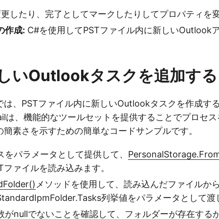
更したり、完了としてマークしたりしてプロパティを
の作成:
C#を使用してPSTファイル内に新しいOutloo
しいOutlookタスクを追加する
は、PSTファイル内に新しいOutlookタスクを作成す
.Emailは、機能的なツールセットを提供することでプロセ
の簡素さを示すための簡単なコードサンプルです。
スをパラメータとして提供して、
PersonalStorage.From
STファイルを読み込みます。
dFolder()
メソッドを使用して、読み込んだファイルか
andardIpmFolder.Tasks列挙値をパラメータとして
数がnullでないことを確認して、フォルダーが存在する