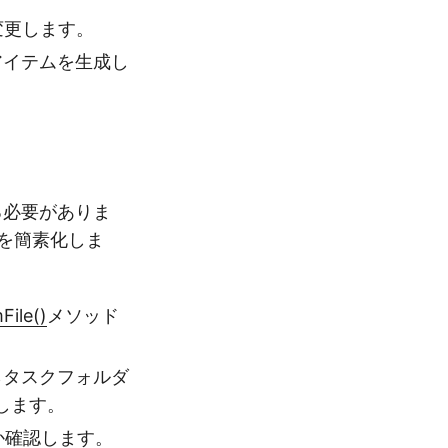
変更します。
kアイテムを生成し
る必要がありま
スを簡素化しま
File()
メソッド
らタスクフォルダ
渡します。
か確認します。