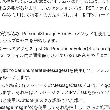
に保存されているOutlookアイテムを操作するには、ま
ける必要があります。このセクションでは、PSTファイ
、C#を使用して特定する方法を示します。以下のコー
の読み込み:
PersonalStorage.FromFile
メソッドを使用
とからプロセスを開始します。
ダーへのアクセス:
pst.GetPredefinedFolder(StandardI
PSTファイル内に通常保存されている組み込みの「タス
列挙:
folder.EnumerateMessages()
を使用して、フォル
をループします。
イテムの特定: 各メッセージの
MessageClass
プロパティを調
ます。それらはメッセージクラスIPM.Taskを持って
と使用: Outlookタスクが認識された場合、
essage(msgInfo)
を使用してそれを抽出し、さらに処理