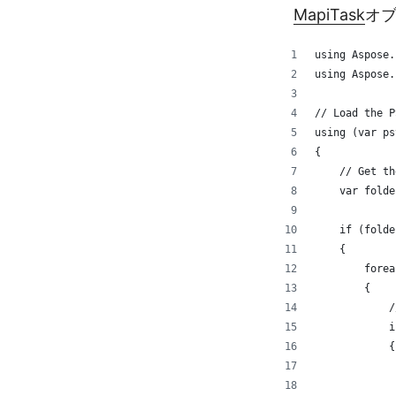
MapiTask
オ
using Aspose.
using Aspose.
// Load the P
using (var ps
{
    // Get th
    var folde
    if (folde
    {
        forea
        {
            /
            i
            {
             
             