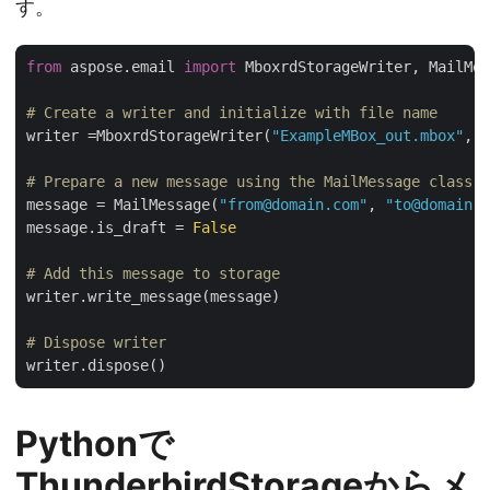
す。
from
 aspose.email 
import
 MboxrdStorageWriter, MailMes
# Create a writer and initialize with file name
writer =MboxrdStorageWriter(
"ExampleMBox_out.mbox"
, 
F
# Prepare a new message using the MailMessage class
message = MailMessage(
"from@domain.com"
, 
"to@domain.c
message.is_draft = 
False
# Add this message to storage
writer.write_message(message)

# Dispose writer
Pythonで
ThunderbirdStorageからメ