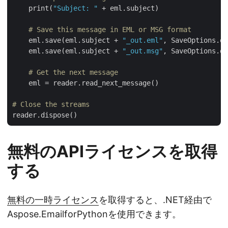
    print(
"Subject: "
 + eml.subject)

# Save this message in EML or MSG format
    eml.save(eml.subject + 
"_out.eml"
, SaveOptions.de
    eml.save(eml.subject + 
"_out.msg"
, SaveOptions.de
# Get the next message
    eml = reader.read_next_message()

# Close the streams
無料のAPIライセンスを取得
する
無料の一時ライセンス
を取得すると、.NET経由で
Aspose.EmailforPythonを使用できます。