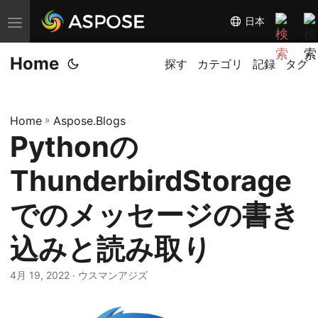
日本
ナ
ビ
Home
ゲ
探す
カテゴリ
記録
タグ
ー
シ
Home
»
Aspose.Blogs
ョ
Pythonの
ン
の
ThunderbirdStorage
切
替
でのメッセージの書き
込みと読み取り
4月 19, 2022
· ウスマンアジズ