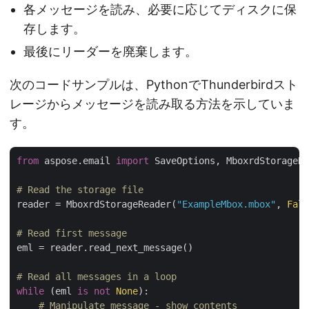
各メッセージを読み、必要に応じてディスクに保
存します。
最後にリーダーを廃棄します。
次のコードサンプルは、PythonでThunderbirdスト
レージからメッセージを読み取る方法を示していま
す。
from
 aspose.email 
import
 SaveOptions, MboxrdStorageRe
# Read the storage file
reader = MboxrdStorageReader(
"ExampleMbox.mbox"
, 
Fals
# Read first message
eml = reader.read_next_message()

# Read all messages in a loop
while
 (eml 
is
not
None
):

# Manipulate message - show contents