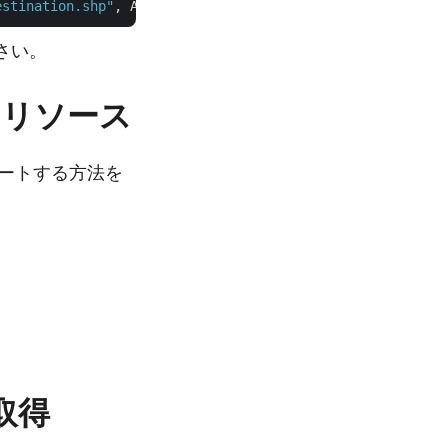
estination.shp"
さい。
学習リソース
スポートする方法を
取得