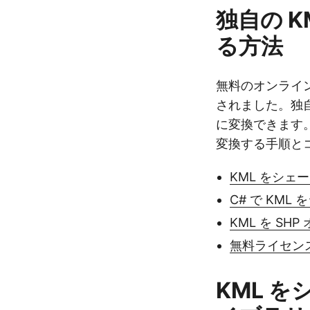
独自の K
る方法
無料のオンライン KM
されました。独自
に変換できます。次
変換する手順と
KML をシェ
C# で KM
KML を S
無料ライセン
KML を