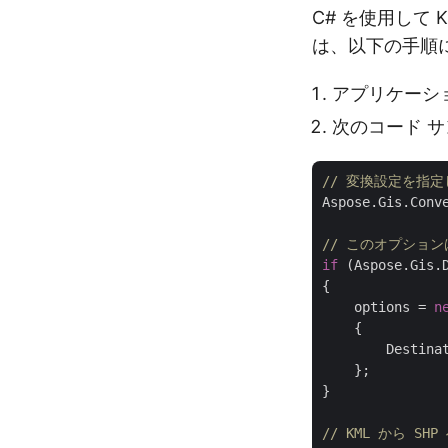
C# を使用して
は、以下の手順
アプリケーション
次のコード サ
// 変換設定を指
Aspose.Gis.Conv
// このオプション
if
 (Aspose.Gis.
{

    options = 
n
    {

        Destina
    };

}

// KML から S