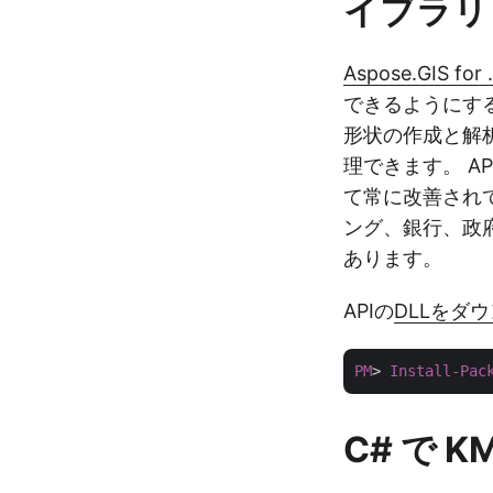
イブラリ
Aspose.GIS for
できるようにする
形状の作成と解析
理できます。 A
て常に改善されてい
ング、銀行、政
あります。
APIの
DLLをダ
PM
> 
Install-Pac
C# で