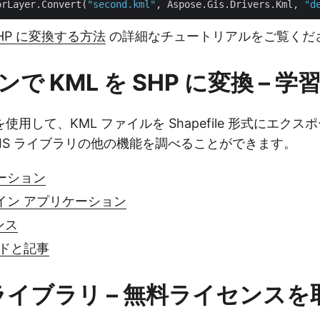
orLayer.Convert(
"second.kml"
, Aspose.Gis.Drivers.Kml, 
"d
 SHP に変換する方法
の詳細なチュートリアルをご覧くだ
で KML を SHP に変換 – 
用して、KML ファイルを Shapefile 形式にエク
e.GIS ライブラリの他の機能を調べることができます。
ーション
イン アプリケーション
ンス
イドと記事
S ライブラリ – 無料ライセンスを