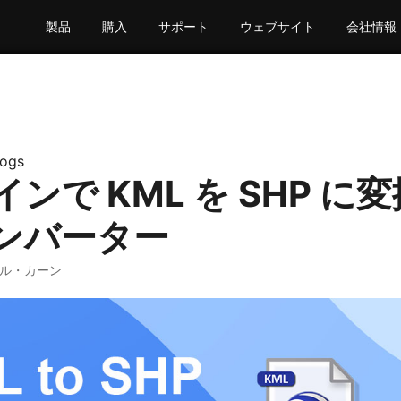
製品
購入
サポート
ウェブサイト
会社情報
logs
ンで KML を SHP に変換
ンバーター
ミル・カーン