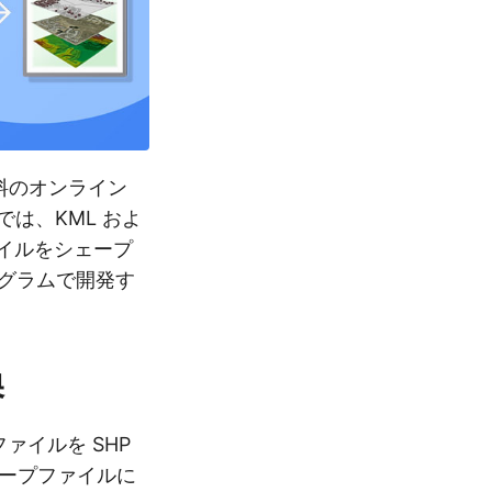
料のオンライン
は、KML およ
ァイルをシェープ
ログラムで開発す
換
ァイルを SHP
シェープファイルに