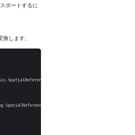
エクスポートするに
に変換します。
is.SpatialReferencing.SpatialReferenceSystem.Wgs84))

g.SpatialReferenceSystem.Wgs84,
