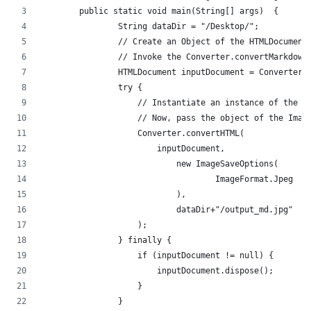
	public static void main(String[] args)  {   
		String dataDir = "/Desktop/";
		// Create an Object of the HTMLDocument
		// Invoke the Converter.convertMarkdow
		HTMLDocument inputDocument = Converter
		try {
		    // Instantiate an instance of the 
		    // Now, pass the object of the Ima
		    Converter.convertHTML(
			inputDocument,
			    new ImageSaveOptions(
				    ImageFormat.Jpeg
			    ),
			    dataDir+"/output_md.jpg"
		    );
		} finally {
		    if (inputDocument != null) {
			inputDocument.dispose();
		    }
		}