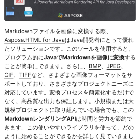
Markdownファイルを画像に変換する際、
Aspose.HTML for Java
はJava開発者にとって優れ
たソリューションです。このツールを使用すると、
プログラム的に
JavaでMarkdownを画像に変換
する
ことが簡単にできます。さらに、
BMP
、
JPEG
、
GIF
、
TIFF
など、さまざまな画像フォーマットをサ
ポートしており、さまざまなプロジェクトニーズに
対応しています。変換プロセスを簡素化するだけで
なく、高品質な出力も保証します。小規模または大
規模プロジェクトに取り組んでいる場合でも、この
MarkdownレンダリングAPI
は時間と労力を節約で
きます。この使いやすいライブラリを使って、どの
ように始めることができるかを詳しく見ていきまし