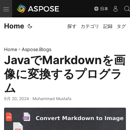
日本
ナ
ビ
Home
ゲ
探す
カテゴリ
記録
タグ
ー
シ
Home
»
Aspose.Blogs
ョ
JavaでMarkdownを画
ン
の
像に変換するプログラ
切
替
ム
9月 20, 2024
· Muhammad Mustafa