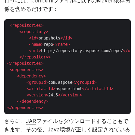
行うには、pom.xmlファイルに以下のMaven依存関
係を含めるだけです：
<
repositories
>
<
repository
>
<
id
>
snapshots
</
id
>
<
name
>
repo
</
name
>
<
url
>
http://repository.aspose.com/repo/
</
url
</
repository
>
</
repositories
>
<
dependencies
>
<
dependency
>
<
groupId
>
com.aspose
</
groupId
>
<
artifactId
>
aspose-html
</
artifactId
>
<
version
>
24.5
</
version
>
</
dependency
>
</
dependencies
>
さらに、
JAR
ファイルをダウンロードすることもで
きます。その後、Java環境が正しく設定されている