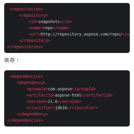
<
repositories
>
<
repository
>
<
id
>
snapshots
</
id
>
<
name
>
repo
</
name
>
<
url
>
http://repository.aspose.com/repo/
</
url
</
repository
>
</
repositories
>
依存：
<
dependencies
>
<
dependency
>
<
groupId
>
com.aspose
</
groupId
>
<
artifactId
>
aspose-html
</
artifactId
>
<
version
>
21.6
</
version
>
<
classifier
>
jdk16
</
classifier
>
</
dependency
>
</
dependencies
>