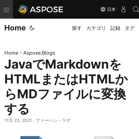
日本
ナ
ビ
Home
ゲ
探す
カテゴリ
記録
タグ
ー
シ
Home
»
Aspose.Blogs
ョ
JavaでMarkdownを
ン
の
HTMLまたはHTMLか
切
替
らMDファイルに変換
する
11月 23, 2021
· ファーハン・ラザ