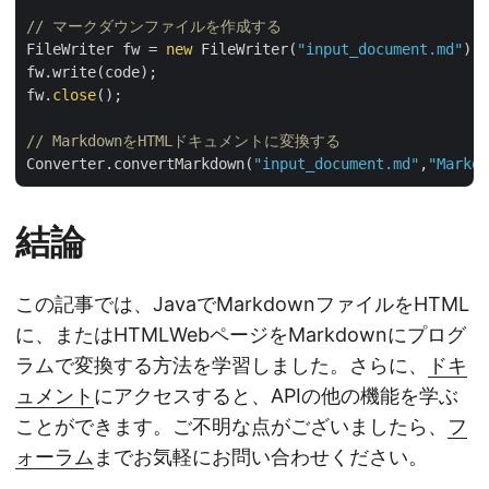
// マークダウンファイルを作成する
FileWriter fw = 
new
 FileWriter(
"input_document.md"
);

fw.write(code);

fw.
close
();

// MarkdownをHTMLドキュメントに変換する
Converter.convertMarkdown(
"input_document.md"
,
"Markdo
結論
この記事では、JavaでMarkdownファイルをHTML
に、またはHTMLWebページをMarkdownにプログ
ラムで変換する方法を学習しました。さらに、
ドキ
ュメント
にアクセスすると、APIの他の機能を学ぶ
ことができます。ご不明な点がございましたら、
フ
ォーラム
までお気軽にお問い合わせください。