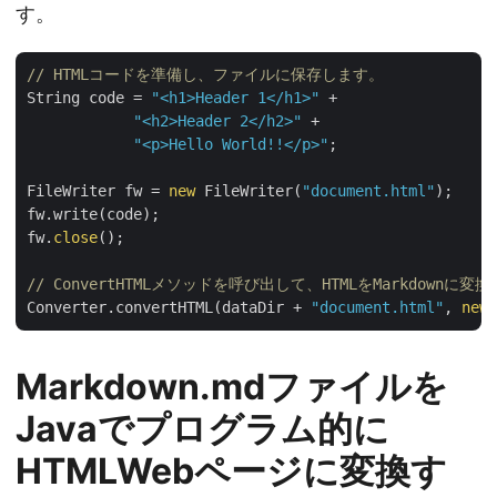
す。
// HTMLコードを準備し、ファイルに保存します。
String code = 
"<h1>Header 1</h1>"
 +

"<h2>Header 2</h2>"
 +

"<p>Hello World!!</p>"
;

FileWriter fw = 
new
 FileWriter(
"document.html"
);

fw.write(code);

fw.
close
();

// ConvertHTMLメソッドを呼び出して、HTMLをMarkdownに変
Converter.convertHTML(dataDir + 
"document.html"
, 
new
 
Markdown.mdファイルを
Javaでプログラム的に
HTMLWebページに変換す