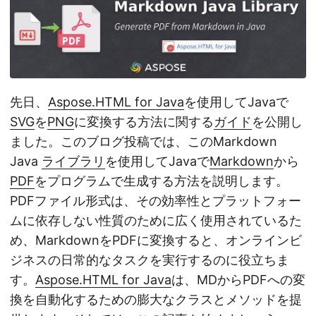
先日、
Aspose.HTML for Java
を使用してJavaで
SVG
を
PNG
に変換する方法に関する
ガイド
を公開し
ました。このブログ投稿では、このMarkdown
Java
ライブラリ
を使用してJavaで
Markdown
から
PDF
をプログラムで生成する方法を説明します。
PDFファイル形式は、その効率性とプラットフォー
ムに依存しない性質のために広く使用されているた
め、MarkdownをPDFに変換すると、オンラインビ
ジネスの日常的なタスクを実行するのに役立ちま
す。
Aspose.HTML for Java
は、MDからPDFへの変
換を自動化するための膨大なクラスとメソッドを提