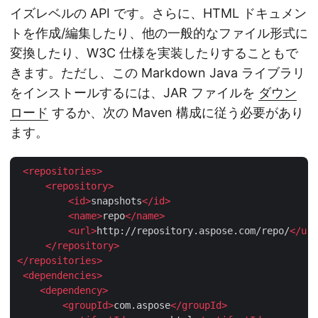
イズレベルの API です。さらに、HTML ドキュメン
トを作成/編集したり、他の一般的なファイル形式に
変換したり、W3C 仕様を実装したりすることもで
きます。ただし、この Markdown Java ライブラリ
をインストールするには、JAR ファイルを
ダウン
ロード
するか、次の Maven 構成に従う必要があり
ます。
<
repositories
>
<
repository
>
<
id
>
snapshots
</
id
>
<
name
>
repo
</
name
>
<
url
>
http://repository.aspose.com/repo/
</
url
</
repository
>
</
repositories
>
<
dependencies
>
<
dependency
>
<
groupId
>
com.aspose
</
groupId
>