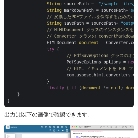
String
 sourcePath =  
"/sample-files/"
String
 markdownPath = sourcePath+
"sam
// 変換したPDFファイルを保存するためのパ
String
 savePath = sourcePath+ 
"output
// HTMLDocument クラスのインスタンス
// Converter クラスの convertMark
		HTMLDocument 
document
 = Converter.con
try
 {

// PdfSaveOptions クラス
			PdfSaveOptions options = 
new
 
// HTML ドキュメントを PDF 
			com.aspose.html.converters.
		}

finally
 { 
if
 (
document
 != 
null
) 
docum
    }   

出力は以下の画像で確認できます。