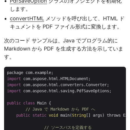
PdfSaveOption
クラスのオブジェクトを初期化
します。
convertHTML
メソッドを呼び出して、HTML ド
キュメントを PDF ファイル形式に変換します。
次のコード サンプルは、Java でプログラム的に
Markdown から PDF を生成する方法を示していま
す。
import
import
import
 com.aspose.html.saving.PdfSaveOptions;

public
class
 Main {

// Java で Markdown から PDF へ
public
static
void
 main(
String
[] args) throws Exc
// ソースパスを定義する 