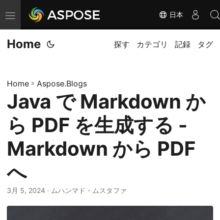
日本
ナ
ビ
Home
ゲ
探す
カテゴリ
記録
タグ
ー
シ
Home
»
Aspose.Blogs
ョ
Java で Markdown か
ン
の
ら PDF を生成する -
切
替
Markdown から PDF
へ
3月 5, 2024
· ムハンマド・ムスタファ