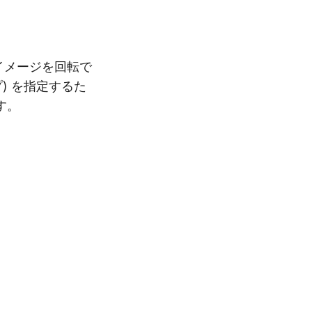
でイメージを回転で
) を指定するた
す。