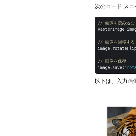
次のコード スニ
// 画像を読み込む
RasterImage ima
// 画像を回転する
image.rotateFlip
// 画像を保存
image.save(
"rot
以下は、入力画像 