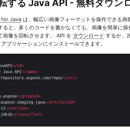
する Java API - 無料ダウ
 for Java
は、幅広い画像フォーマットを操作できる画像処
使用すると、多くのコードを書かなくても、画像を簡単に
して画像を回転させます。 API を
ダウンロード
するか、次の
va アプリケーションにインストールできます。
avaAPI
</
id
>
e Java API
</
name
>
/repository.aspose.com/repo/
</
url
>
m.aspose
</
groupId
>
>
aspose-imaging-java
</
artifactId
>
.12
</
version
>
>
jdk16
</
classifier
>