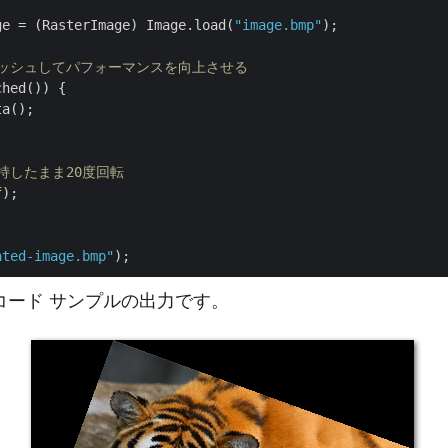
ge = (RasterImage) Image.load(
"image.bmp"
);

ャッシュしてパフォーマンスを向上させる
hed()) {

a();

持したまま20度回転
f
);

ated-image.bmp"
コード サンプルの出力です。