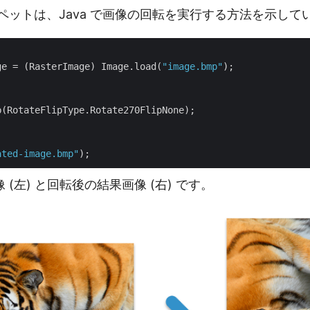
ペットは、Java で画像の回転を実行する方法を示して
ge = (RasterImage) Image.load(
"image.bmp"
);

(RotateFlipType.Rotate270FlipNone);

ated-image.bmp"
(左) と回転後の結果画像 (右) です。