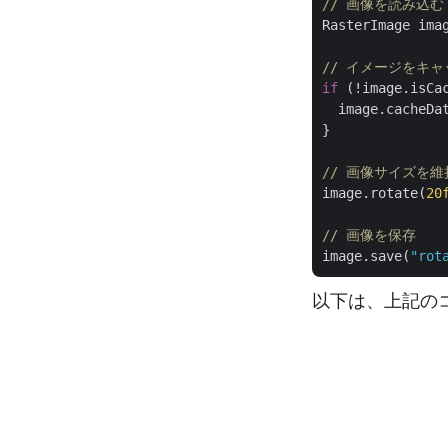
// 画像を読み込む
RasterImage ima
// イメージをキ
if
 (!image.isCac
  image.cacheDat
}

// 画像サイズを維
image.rotate(
20
// 画像を保存
image.save(
"rot
以下は、上記の