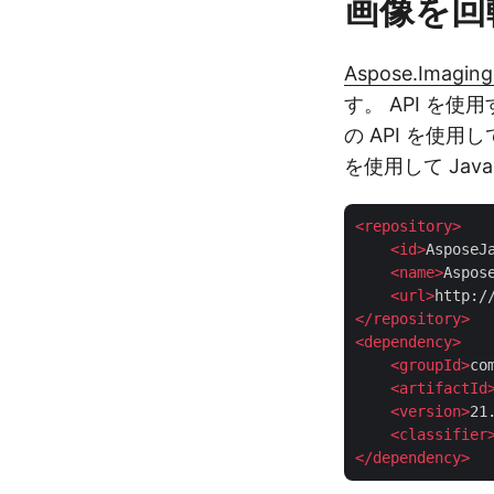
画像を回転
Aspose.Imaging
す。 API を
の API を使用
を使用して Ja
<
repository
>
<
id
>
AsposeJ
<
name
>
Aspos
<
url
>
http:/
</
repository
>
<
dependency
>
<
groupId
>
co
<
artifactId
<
version
>
21
<
classifier
</
dependency
>