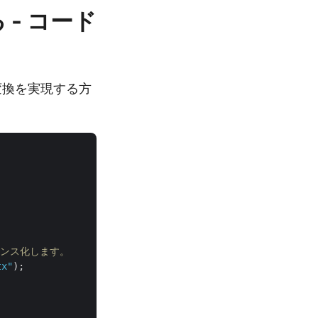
る - コード
の変換を実現する方
タンス化します。 
tx"
);
