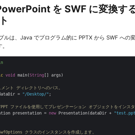
 PowerPoint を SWF に変換す
ト
ルは、Java でプログラム的に PPTX から SWF へ
す。
in
ic
void
 main(
String
[] args)

キュメント ディレクトリへのパス。
dataDir = 
"/Desktop/"
;

TX/PPT ファイルを使用してプレゼンテーション オブジェクトをインス
ation presentation = 
new
 Presentation(dataDir + 
"test.pp
 SwfOptions クラスのインスタンスを作成します。