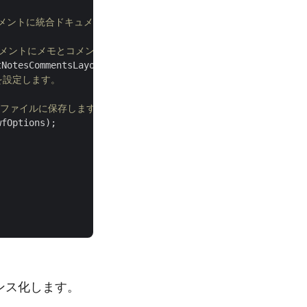
F ドキュメントに統合ドキュメント ビューアーを含めるかどうかを指定します
されたドキュメントにメモとコメントを配置する方法を制御するオプションを提供し
NotesCommentsLayouting();

置を設定します。 
 ファイルに保存します。
fOptions);

ンス化します。