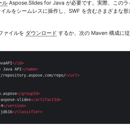
ール
Aspose.Slides for Java が必要です。実際、こ
nt ファイルをシームレスに操作し、SWF を含むさまざまな
。
 ファイルを
ダウンロード
するか、次の Maven 構成に
avaAPI
</
id
>
e Java API
</
name
>
//repository.aspose.com/repo/
</
url
>
m.aspose
</
groupId
>
>
aspose-slides
</
artifactId
>
.4
</
version
>
>
jdk16
</
classifier
>