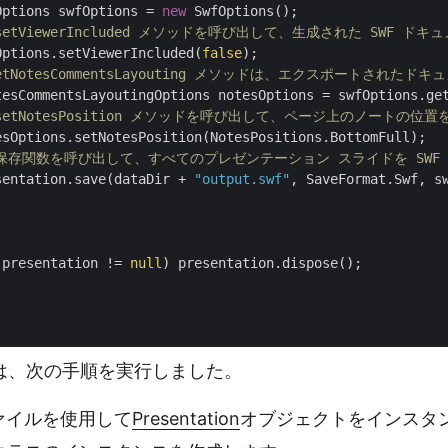
Options swfOptions = 
new
 SwfOptions();

 setViewerIncluded メソッドを呼び出して、生成された SW
Options.setViewerIncluded(
false
);

getNotesCommentsLayouting メソッドは、エクスポート
tesCommentsLayoutingOptions notesOptions = swfOptions.get
 setNotesPosition メソッドを呼び出して、ページ上のノートの位
esOptions.setNotesPosition(NotesPositions.BottomFull);

 保存関数を呼び出して、すべてのプレゼンテーション スライドを SWF
sentation.save(dataDir + 
"output.swf"
, SaveFormat.Swf, sw
(presentation != 
null
) presentation.dispose();

は、次の手順を実行しました。
Tファイルを使用して
Presentation
オブジェクトをインスタ