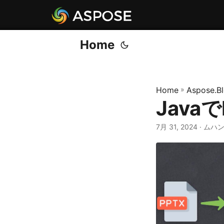
Home
Home
»
Aspose.B
Java
7月 31, 2024
· ムハ