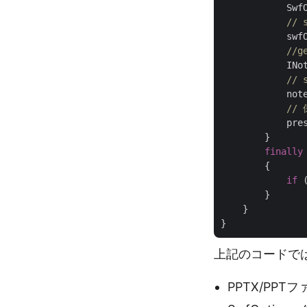
            Swf
//
            swf
//
            INo
//
            not
//
            pre
        }

finally
        {

if
 
        }

    }

上記のコードで
PPTX/PP