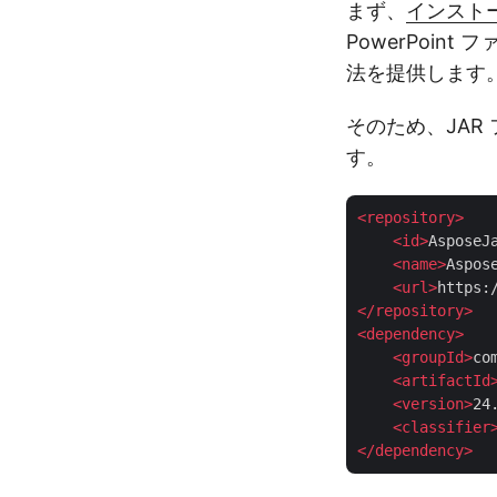
まず、
インスト
PowerPoi
法を提供します
そのため、JAR
す。
<
repository
>
<
id
>
AsposeJ
<
name
>
Aspos
<
url
>
https:
</
repository
>
<
dependency
>
<
groupId
>
co
<
artifactId
<
version
>
24
<
classifier
</
dependency
>