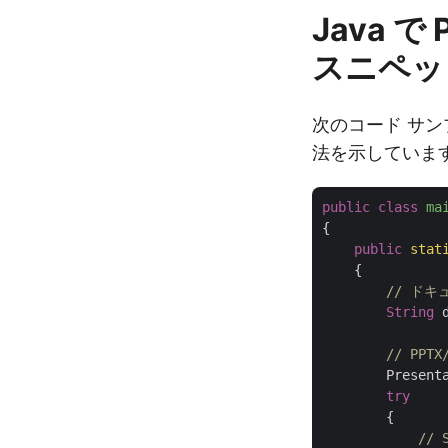
Java で
スニペッ
次のコード サンプ
法を示していま
public
class
ma
{

public
stat
    {

// ド
String
 
// PP
        Present
try
        {

//