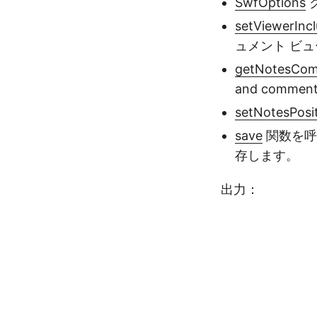
SwfOptions
setViewerInc
ュメント ビ
getNotesCom
and comments
setNotesPosi
save
関数を呼
存します。
出力：