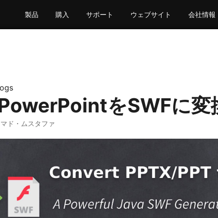
製品
購入
サポート
ウェブサイト
会社情報
logs
でPowerPointをSWFに
ンマド・ムスタファ