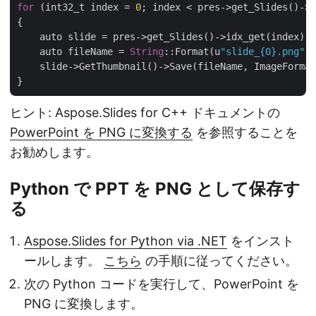
for
 (int32_t index = 
0
; index < pres->get_Slides()->g
{

    auto slide = pres->get_Slides()->idx_get(index);

    auto fileName = 
String
::Format(u
"slide_{0}.png"
, 
    slide->GetThumbnail()->Save(fileName, ImageFormat
ヒント: Aspose.Slides for C++ ドキュメントの
PowerPoint を PNG に変換する
を参照することを
お勧めします。
Python で PPT を PNG として保存す
る
Aspose.Slides for Python via .NET
をインスト
ールします。
こちら
の手順に従ってください。
次の Python コードを実行して、PowerPoint を
PNG に変換します。