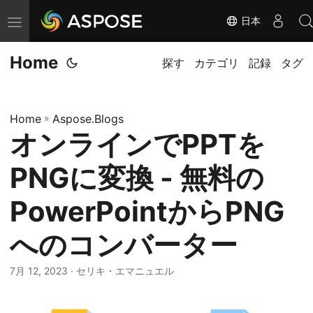
日本
ナ
ビ
Home
ゲ
探す
カテゴリ
記録
タグ
ー
シ
Home
»
Aspose.Blogs
ョ
オンラインでPPTを
ン
の
PNGに変換 - 無料の
切
替
PowerPointからPNG
へのコンバーター
7月 12, 2023
· セリキ・エマニュエル