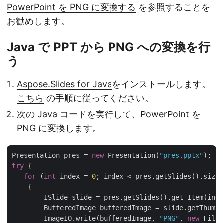
PowerPoint を PNG に変換する
を参照することを
お勧めします。
Java で PPT から PNG への変換を行
う
Aspose.Slides for Java
をインストールします。
こちら
の手順に従ってください。
次の Java コードを実行して、PowerPoint を
PNG に変換します。
Presentation pres = 
new
 Presentation(
"pres.pptx"
try
 {

for
 (
int
 index = 
0
; index < pres.getSlides().size(
    {

        ISlide slide = pres.getSlides().get_Item(inde
        BufferedImage bufferedImage = slide.getThumbn
        ImageIO.write(bufferedImage, 
"PNG"
, 
new
 File(