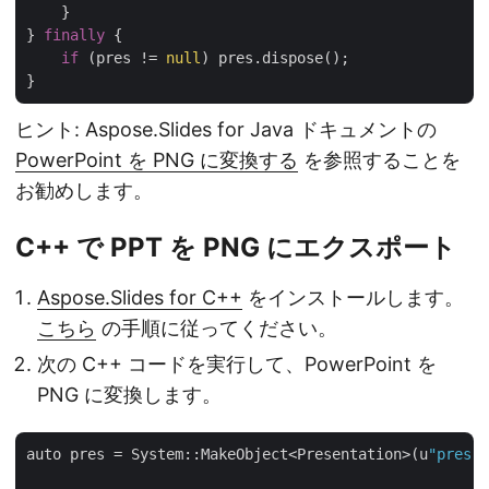
    }

} 
finally
 {

if
 (pres != 
null
) pres.dispose();

ヒント: Aspose.Slides for Java ドキュメントの
PowerPoint を PNG に変換する
を参照することを
お勧めします。
C++ で PPT を PNG にエクスポート
Aspose.Slides for C++
をインストールします。
こちら
の手順に従ってください。
次の C++ コードを実行して、PowerPoint を
PNG に変換します。
auto pres = System::MakeObject<Presentation>(u
"pres.p