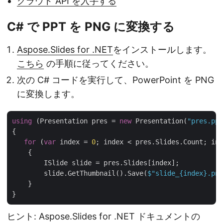
クラウド API を入手する
C# で PPT を PNG に変換する
Aspose.Slides for .NET
をインストールします。
こちら
の手順に従ってください。
次の C# コードを実行して、PowerPoint を PNG
に変換します。
using
 (Presentation pres = 
new
 Presentation(
"pres.ppt
{

for
 (
var
 index = 
0
; index < pres.Slides.Count; ind
    {

        ISlide slide = pres.Slides[index];

        slide.GetThumbnail().Save(
$"slide_
{index}
.png
    }

ヒント: Aspose.Slides for .NET ドキュメントの