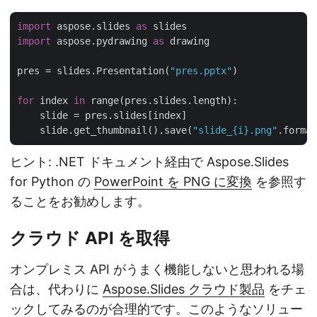
import
 aspose.slides 
as
import
 aspose.pydrawing 
as
 drawing

pres = slides.Presentation(
"pres.pptx"
)

for
 index 
in
 range(pres.slides.length):

    slide = pres.slides[index]

    slide.get_thumbnail().save(
"slide_{i}.png"
ヒント: .NET ドキュメント経由で Aspose.Slides
for Python の
PowerPoint を PNG に変換
を参照す
ることをお勧めします。
クラウド API を取得
オンプレミス API がうまく機能しないと思われる場
合は、代わりに
Aspose.Slides クラウド製品
をチェ
ックしてみるのが合理的です。このようなソリュー