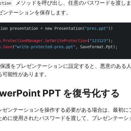
メソッドを呼び出し、任意のパスワードを渡し
ction
ゼンテーションを保存します。
tion presentation = new Presentation(
"pres.ppt"
))

n
.ProtectionManager
.SetWriteProtection
(
"123123"
);

n
.Save
(
"write-protected-pres.ppt"
, SaveFormat.Ppt);

込み保護をプレゼンテーションに設定すると、悪意のある
る可能性があります。
owerPoint PPT を復号化する
レゼンテーションを操作する必要がある場合は、最初に
ために使用されたパスワードを渡して、プレゼンテーシ
。