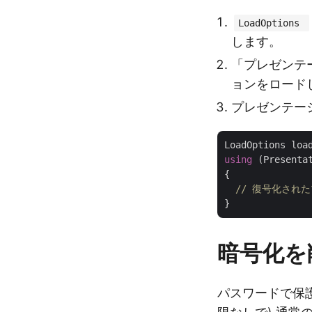
LoadOptions
します。
「プレゼンテ
ョンをロード
プレゼンテー
LoadOptions loa
using
 (Presenta
{

// 復号化され
暗号化を
パスワードで保護