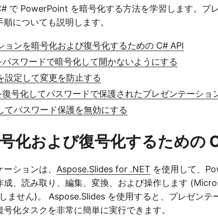
# で PowerPoint を暗号化する方法を学習します。
手順についても説明します。
ョンを暗号化および復号化するための C# API
int をパスワードで暗号化して開かないようにする
を設定して変更を防止する
int を復号化してパスワードで保護されたプレゼンテーショ
してパスワード保護を無効にする
暗号化および復号化するための C#
ケーションは、
Aspose.Slides for .NET
を使用して、Powe
、読み取り、編集、変換、および操作します (Microsoft 
使用しません)。 Aspose.Slides を使用すると、プレゼ
復号化タスクを非常に簡単に実行できます。