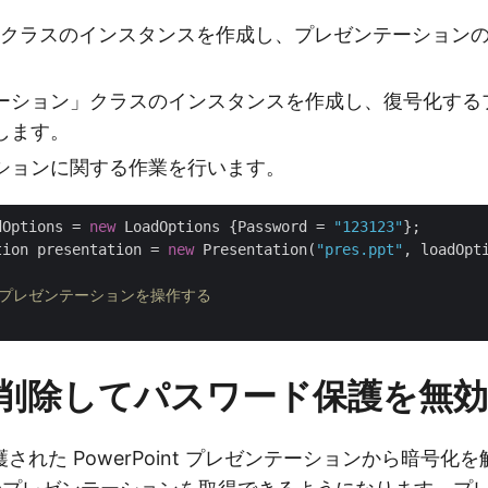
クラスのインスタンスを作成し、プレゼンテーション
ーション」クラスのインスタンスを作成し、復号化する
します。
ションに関する作業を行います。
dOptions = 
new
 LoadOptions {Password = 
"123123"
tion presentation = 
new
 Presentation(
"pres.ppt"
, loadOpti
たプレゼンテーションを操作する
削除してパスワード保護を無
された PowerPoint プレゼンテーションから暗号化