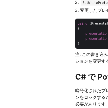
SetWriteProte
変更したプレ
using
 (Presenta
{

presentatio
presentatio
注: この書き
ションを変更す
C# で P
暗号化されたプ
ンをロックする
必要があります