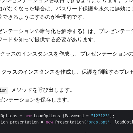
常のプレゼンテーションを取得できるようになります。プ
由がなくなった場合は、パスワード保護を永久に無効に
覧できるようにするのが合理的です。
ゼンテーションの暗号化を解除するには、プレゼンテー
ワードを知って提供する必要があります。
クラスのインスタンスを作成し、プレゼンテーション
クラスのインスタンスを作成し、保護を削除するプレ
。
メソッドを呼び出します。
ion
ゼンテーションを保存します。
dOptions = 
new
 LoadOptions {Password = 
"123123"
tion presentation = 
new
 Presentation(
"pres.ppt"
, loadOpti