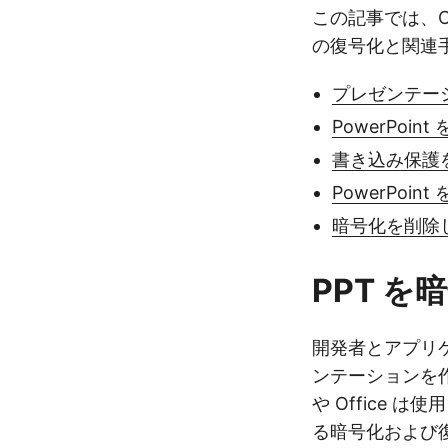
この記事では、C
の復号化と関連
プレゼンテーシ
PowerPo
書き込み保護
PowerPo
暗号化を削除
PPT を
開発者とアプリ
ンテーションを作成
や Office は
る暗号化および