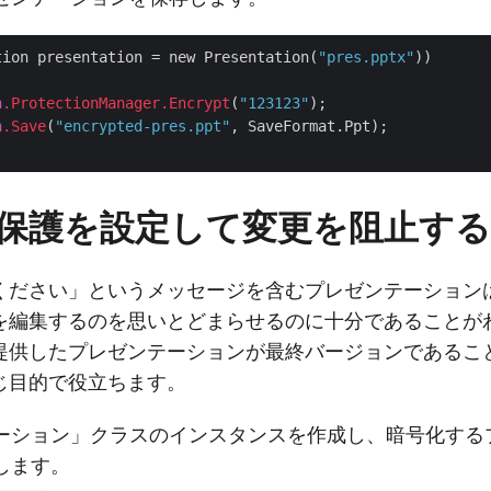
tion presentation = new Presentation(
"pres.pptx"
))

n
.ProtectionManager
.Encrypt
(
"123123"
);

n
.Save
(
"encrypted-pres.ppt"
, SaveFormat.Ppt);

保護を設定して変更を阻止する
ください」というメッセージを含むプレゼンテーション
を編集するのを思いとどまらせるのに十分であることが
提供したプレゼンテーションが最終バージョンであるこ
じ目的で役立ちます。
ーション」クラスのインスタンスを作成し、暗号化する
します。