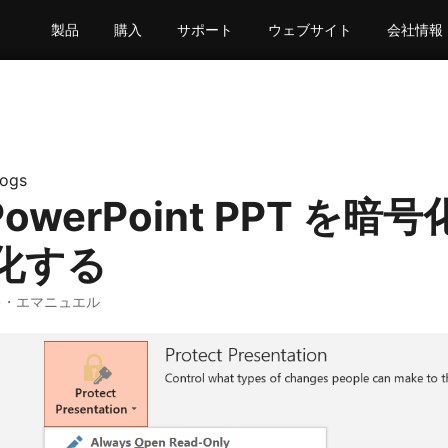
製品
購入
サポート
ウェブサイト
会社情報
logs
PowerPoint PPT を暗
化する
キ・エマニュエル