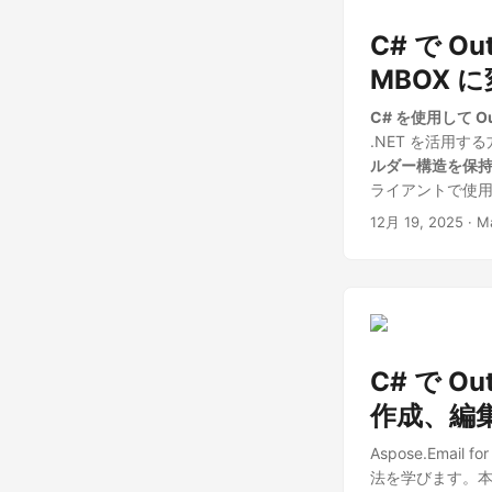
C# で Ou
MBOX 
C# を使用して Ou
.NET を活用
ルダー構造を保
ライアントで使
12月 19, 2025
· M
C# で O
作成、編
Aspose.Email 
法を学びます。本記事