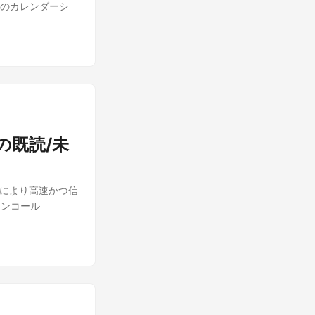
他のカレンダーシ
イルの既読/未
ET により高速かつ信
ワンコール