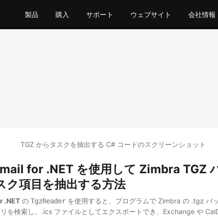
製品
購入
サポート
ウェブサイト
会社情報
Email for .NET を使用して Zimbra T
スク項目を抽出する方法
r .NET
の
を使用すると、プログラムで Zimbra の .tgz 
TgzReader
を検索し、.ics ファイルとしてエクスポートでき、Exchange や Cal