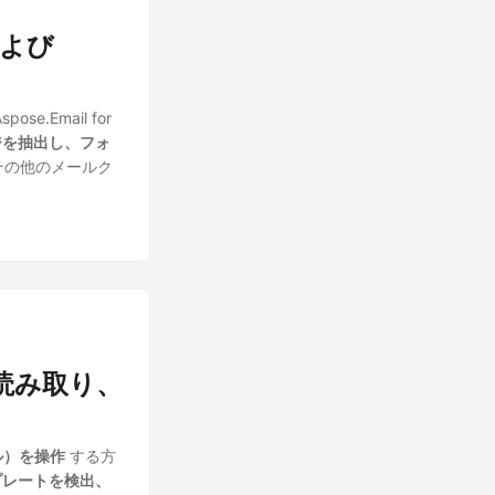
 および
ose.Email for
ジを抽出し、フォ
rd、その他のメールク
 を読み取り、
イル）を操作
する方
ンプレートを検出、