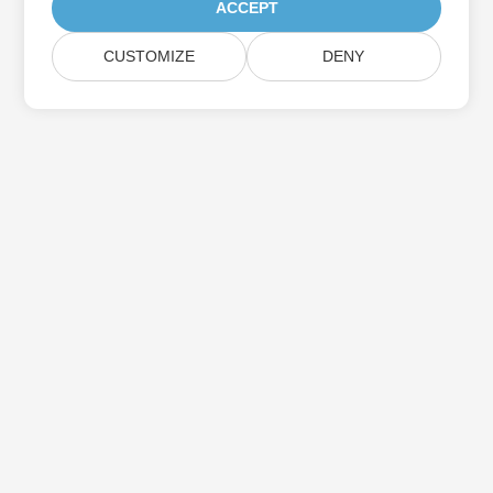
ACCEPT
CUSTOMIZE
DENY
Aspose製品アップデートを購読する
メールボックスに直接配信される月刊ニュースレターとオファーを
入手してください。
送信