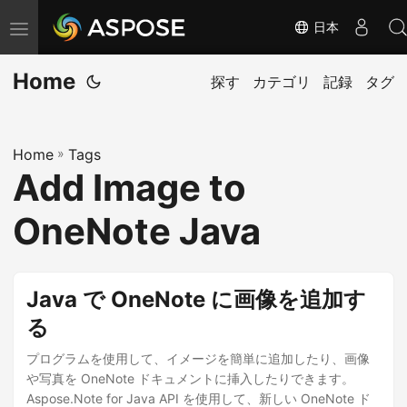
日本
ナ
ビ
Home
ゲ
探す
カテゴリ
記録
タグ
ー
シ
Home
»
Tags
ョ
Add Image to
ン
の
OneNote Java
切
り
替
Java で OneNote に画像を追加す
え
る
プログラムを使用して、イメージを簡単に追加したり、画像
や写真を OneNote ドキュメントに挿入したりできます。
Aspose.Note for Java API を使用して、新しい OneNote ド