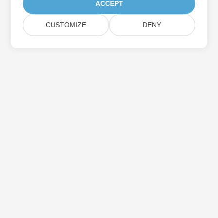
ACCEPT
CUSTOMIZE
DENY
Aspose製品アップデートを購読する
メールボックスに直接配信される月刊ニュースレターとオファーを
入手してください。
送信