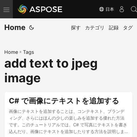
日本
ナ
ビ
Home
ゲ
探す
カテゴリ
記録
タグ
ー
シ
Home
»
Tags
ョ
add text to jpeg
ン
の
image
切
り
替
C# で画像にテキストを追加する
え
画像にテキストを追加することは、コンテキスト、ブランデ
ィング、さらにはほんの少しの楽しみを追加する優れた方法
です。このチュートリアルでは、C# で写真にテキストを書き
込んだり、画像にテキストを追加したりする方法を説明しま