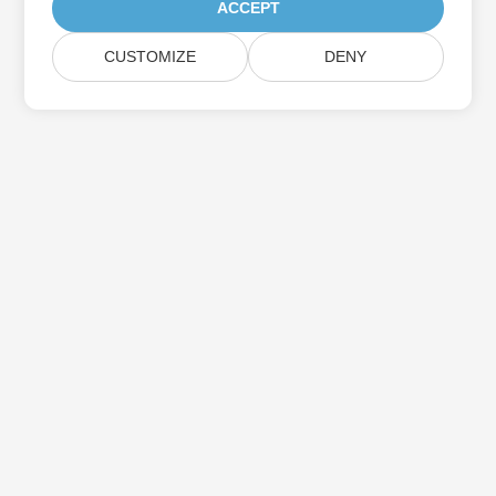
ACCEPT
CUSTOMIZE
DENY
Aspose製品アップデートを購読する
メールボックスに直接配信される月刊ニュースレターとオファーを
入手してください。
送信