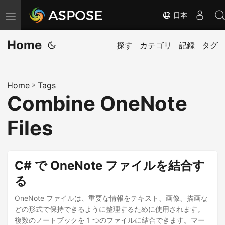
日本
ナ
ビ
Home
ゲ
探す
カテゴリ
記録
タグ
ー
シ
Home
»
Tags
ョ
Combine OneNote
ン
の
Files
切
り
替
C# で OneNote ファイルを結合す
え
る
OneNote ファイルは、重要な情報をテキスト、画像、描画な
どの形式で保持できるように整理するために使用されます。
複数のノートブックを 1 つのファイルに結合できます。マー