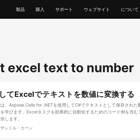
製品
購入
サポート
ウェブサイト
について
t excel text to number
してExcelでテキストを数値に変換する
Aspose.Cells for .NETを使用してC#でテキストとして保存された
を学びます。Excelタスクを効果的に自動化するためのコード例を含む
提供します。
ムザンミル・カーン