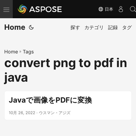
日本
ナ
ビ
Home
ゲ
探す
カテゴリ
記録
タグ
ー
シ
Home
»
Tags
ョ
convert png to pdf in
ン
の
java
切
り
替
Javaで画像をPDFに変換
え
10月 26, 2022
· ウスマン・アジズ