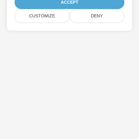
ACCEPT
CUSTOMIZE
DENY
Aspose製品アップデートを購読する
メールボックスに直接配信される月刊ニュースレターとオファーを
入手してください。
送信