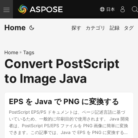
日本
ナ
ビ
Home
ゲ
探す
カテゴリ
記録
タグ
ー
シ
Home
»
Tags
ョ
Convert PostScript
ン
の
to Image Java
切
り
替
EPS を Java で PNG に変換する
え
PostScript EPS/PS ドキュメントは、ページ記述言語に基づ
いているため、一般的に印刷目的で使用されます。 Java 開発
者は、PostScript PS/EPS ファイルを PNG 画像に簡単に変換
できます。この記事では、Java で EPS を PNG に変換する方