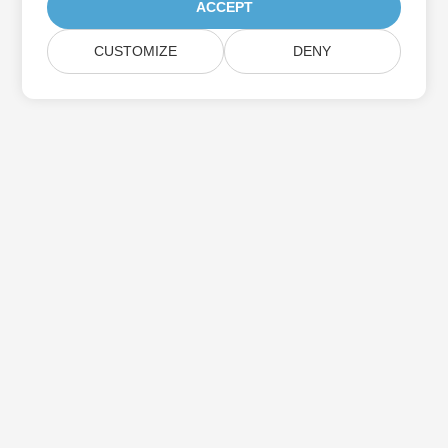
ACCEPT
CUSTOMIZE
DENY
Aspose製品アップデートを購読する
メールボックスに直接配信される月刊ニュースレターとオファーを
入手してください。
送信