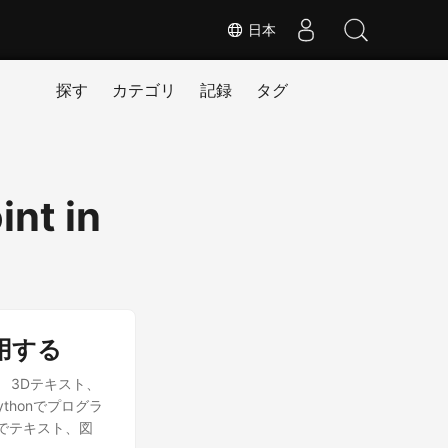
日本
探す
カテゴリ
記録
タグ
int in
適用する
。 3Dテキスト、
honでプログラ
ンでテキスト、図