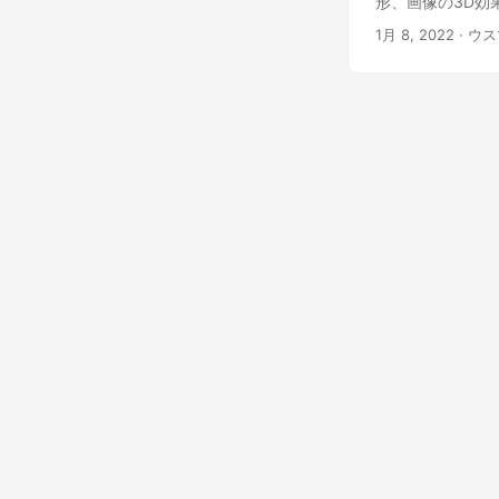
形、画像の3D効
1月 8, 2022
· ウ