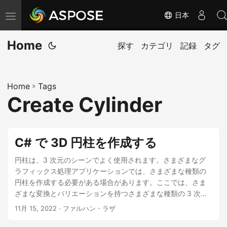
日本
ナ
ビ
Home
ゲ
探す
カテゴリ
記録
タグ
ー
シ
Home
»
Tags
ョ
Create Cylinder
ン
の
切
C# で 3D 円柱を作成する
り
替
円柱は、3 次元のシーンでよく使用されます。さまざまなグ
ラフィックス処理アプリケーションでは、さまざまな種類の
え
円柱を作成する必要がある場合があります。ここでは、さま
ざまな変換とバリエーションを持つさまざまな種類の 3 次元
シリンダーを作成する方法について説明します。シアー ボト
11月 15, 2022
· ファルハン・ラザ
ム、シアー トップ、シータの長さが異なるファン シリンダー
を備えた 3D シリンダーを C# でプログラムによって作成する