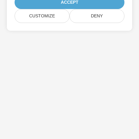
ACCEPT
CUSTOMIZE
DENY
Aspose製品アップデートを購読する
メールボックスに直接配信される月刊ニュースレターとオファーを
入手してください。
送信