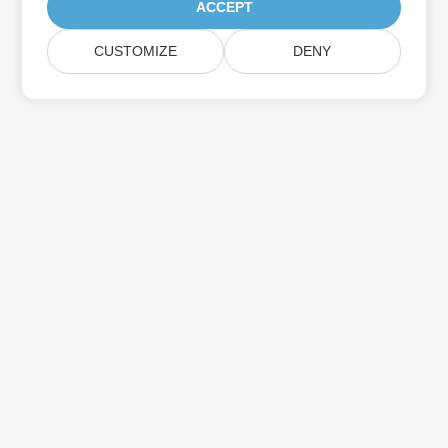
ACCEPT
CUSTOMIZE
DENY
Aspose製品アップデートを購読する
メールボックスに直接配信される月刊ニュースレターとオファーを
入手してください。
送信