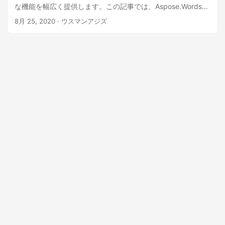
な機能を幅広く提供します。この記事では、Aspose.Words
for C++の使用方法と、C++を使用して最初からMSWord文書
8月 25, 2020
· ウスマンアジズ
を作成する方法を学習します。ステップバイステップガイド
とコードサンプルでは、Word文書にテキスト、画像、表、リ
スト、およびその他の要素を挿入する方法を説明していま
す。