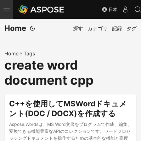
日本
ナ
ビ
Home
ゲ
探す
カテゴリ
記録
タグ
ー
シ
Home
»
Tags
ョ
create word
ン
の
document cpp
切
り
替
C++を使用してMSWordドキュメ
え
ント(DOC / DOCX)を作成する
Aspose.Wordsは、MS Word文書をプログラムで作成、編集、
変換できる機能豊富なAPIのコレクションです。ワードプロセ
ッシングドキュメントを操作するための基本的な機能と高度