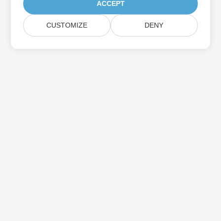
ACCEPT
CUSTOMIZE
DENY
Aspose製品アップデートを購読する
メールボックスに直接配信される月刊ニュースレターとオファーを
入手してください。
送信