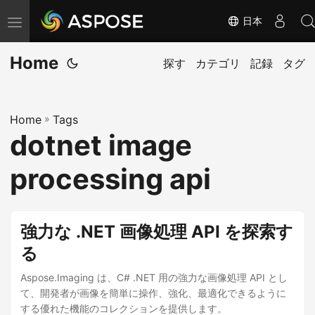
日本
ナ
ビ
Home
ゲ
探す
カテゴリ
記録
タグ
ー
シ
Home
»
Tags
ョ
dotnet image
ン
の
processing api
切
り
替
強力な .NET 画像処理 API を探索す
え
る
Aspose.Imaging は、C# .NET 用の強力な画像処理 API とし
て、開発者が画像を簡単に操作、強化、最適化できるように
する優れた機能のコレクションを提供します。