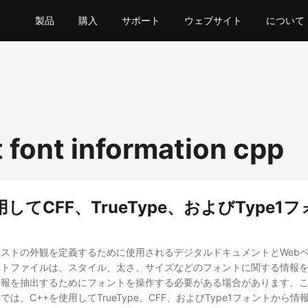
製品
購入
サポート
ウェブサイト
について
t font information cpp
用してCFF、TrueType、およびType1
ストの外観を定義するために使用されるデジタルドキュメントとWeb
ントファイルは、スタイル、太さ、サイズなどのフォントに関する情報
情報を抽出するためにフォントを操作する必要がある場合があります。
は、C++を使用してTrueType、CFF、およびType1フォントから