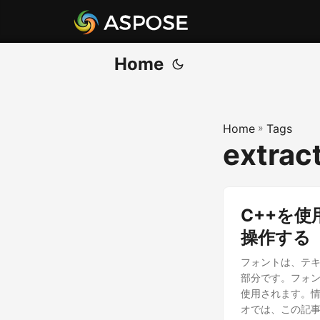
Home
Home
»
Tags
extrac
C++を使
操作する
フォントは、テキ
部分です。フォ
使用されます。
オでは、この記事で