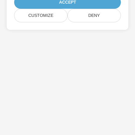
ACCEPT
CUSTOMIZE
DENY
Aspose製品アップデートを購読する
メールボックスに直接配信される月刊ニュースレターとオファーを
入手してください。
送信