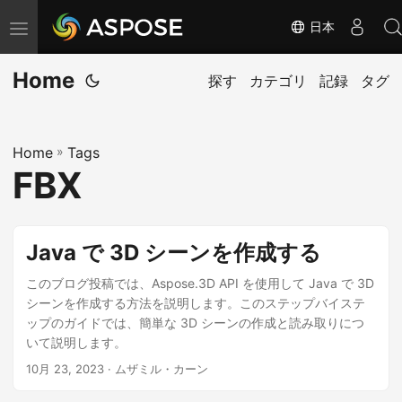
日本
ナ
ビ
Home
ゲ
探す
カテゴリ
記録
タグ
ー
シ
Home
»
Tags
ョ
FBX
ン
の
切
Java で 3D シーンを作成する
り
替
このブログ投稿では、Aspose.3D API を使用して Java で 3D
シーンを作成する方法を説明します。このステップバイステ
え
ップのガイドでは、簡単な 3D シーンの作成と読み取りにつ
いて説明します。
10月 23, 2023
· ムザミル・カーン