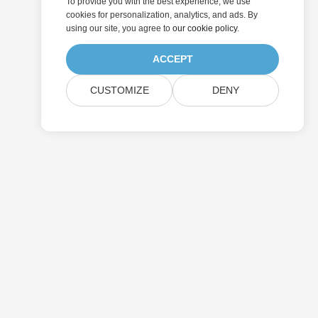
To provide you with the best experience, we use
cookies for personalization, analytics, and ads. By
using our site, you agree to
our cookie policy
.
ACCEPT
CUSTOMIZE
DENY
送信