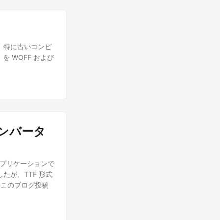
が、特に古いコンピ
を WOFF および
コンバータ
まなアプリケーションで
たが、TTF 形式
。このブログ投稿