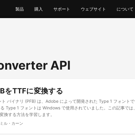
製品
購入
サポート
ウェブサイト
について
onverter API
PFBをTTFに変換する
 バイナリ (PFB) は、Adobe によって開発された Type 1 フォントで
 Type 1 フォントは Windows で使用されていました。この記事では、
TF に変換する方法を学習します。
ザミル・カーン