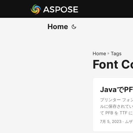
Home
Home
»
Tags
Font C
Javaで
プリンター フォント
ルに保存されている
て PFB を T
7月 5, 2023
· ム