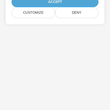
ACCEPT
CUSTOMIZE
DENY
Aspose製品アップデートを購読する
メールボックスに直接配信される月刊ニュースレターとオファーを
入手してください。
送信