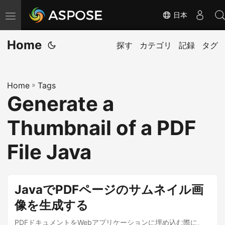
日本
ナ
ビ
Home
ゲ
探す
カテゴリ
記録
タグ
ー
シ
Home
»
Tags
ョ
Generate a
ン
の
Thumbnail of a PDF
切
り
File Java
替
え
JavaでPDFページのサムネイル画
像を生成する
PDFドキュメントをWebアプリケーションに埋め込む際に、