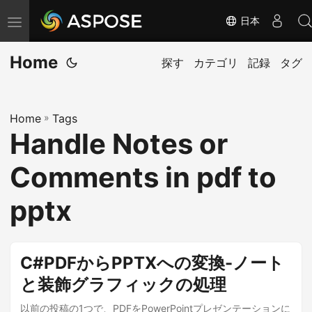
日本
ナ
ビ
Home
ゲ
探す
カテゴリ
記録
タグ
ー
シ
Home
»
Tags
ョ
Handle Notes or
ン
の
Comments in pdf to
切
り
pptx
替
え
C#PDFからPPTXへの変換-ノート
と装飾グラフィックの処理
以前の投稿の1つで、PDFをPowerPointプレゼンテーションに