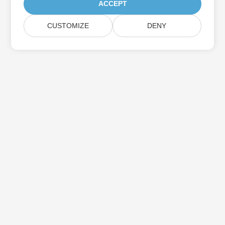
ACCEPT
CUSTOMIZE
DENY
Aspose製品アップデートを購読する
メールボックスに直接配信される月刊ニュースレターとオファーを
入手してください。
送信