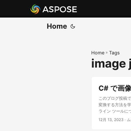
Home
Home
»
Tags
image 
C# で画像
このブログ投稿では、
変換する方法を学習
ライン ツールに
12月 13, 2023
· 