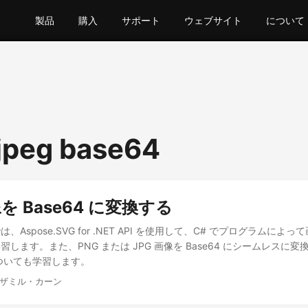
製品
購入
サポート
ウェブサイト
について
jpeg base64
を Base64 に変換する
Aspose.SVG for .NET API を使用して、C# でプログラムによって画
します。また、PNG または JPG 画像を Base64 にシームレスに
ついても学習します。
ムザミル・カーン