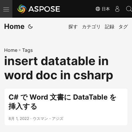
日本
ナ
ビ
Home
ゲ
探す
カテゴリ
記録
タグ
ー
シ
Home
»
Tags
ョ
insert datatable in
ン
の
word doc in csharp
切
り
替
C# で Word 文書に DataTable を
え
挿入する
8月 1, 2022
· ウスマン・アジズ