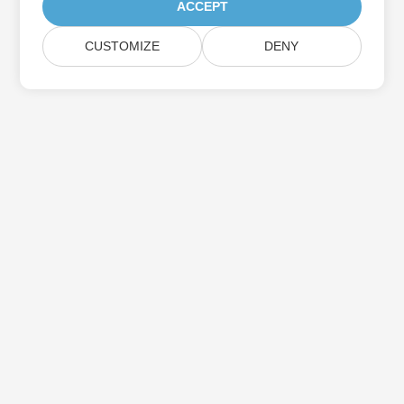
ACCEPT
CUSTOMIZE
DENY
Aspose製品アップデートを購読する
メールボックスに直接配信される月刊ニュースレターとオファーを
入手してください。
送信