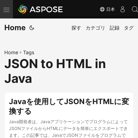
日本
ナ
ビ
Home
ゲ
探す
カテゴリ
記録
タグ
ー
シ
Home
»
Tags
ョ
JSON to HTML in
ン
の
Java
切
り
替
Javaを使用してJSONをHTMLに変
え
換する
Java開発者は、Javaアプリケーションでプログラムによって
JSONファイルからHTMLにデータを簡単にエクスポートでき
ます。この記事では、JavaでJSONファイルをプログラムで