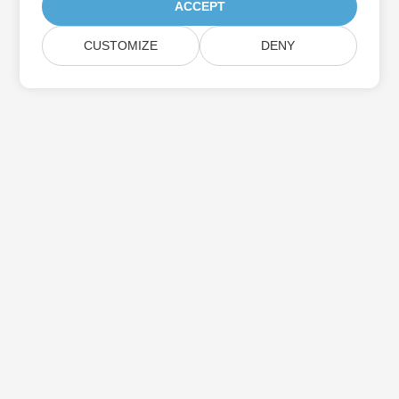
ACCEPT
CUSTOMIZE
DENY
Aspose製品アップデートを購読する
メールボックスに直接配信される月刊ニュースレターとオファーを
入手してください。
送信