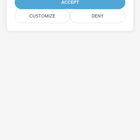
ACCEPT
CUSTOMIZE
DENY
Aspose製品アップデートを購読する
メールボックスに直接配信される月刊ニュースレターとオファーを
入手してください。
送信