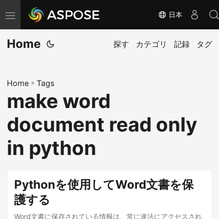
日本
ナ
ビ
Home
ゲ
探す
カテゴリ
記録
タグ
ー
シ
Home
»
Tags
ョ
make word
ン
の
document read only
切
り
in python
替
え
Pythonを使用してWord文書を保
護する
Word文書に保存されている情報は、常に違法にアクセスされ