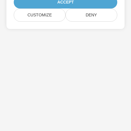
ACCEPT
CUSTOMIZE
DENY
Aspose製品アップデートを購読する
メールボックスに直接配信される月刊ニュースレターとオファーを
入手してください。
送信