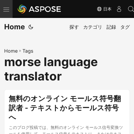
日本
ナ
ビ
Home
ゲ
探す
カテゴリ
記録
タグ
ー
シ
Home
»
Tags
ョ
morse language
ン
の
translator
切
り
替
無料のオンライン モールス符号翻
え
訳者 - テキストからモールス符号
へ
このブログ投稿では、無料のオンライン モールス信号変換ツ
ールを使用して、モールス信号をテキストに、またはテキス