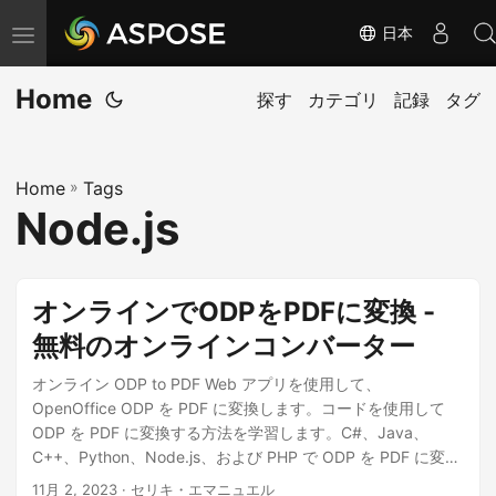
日本
ナ
ビ
Home
ゲ
探す
カテゴリ
記録
タグ
ー
シ
Home
»
Tags
ョ
Node.js
ン
の
切
オンラインでODPをPDFに変換 -
り
無料のオンラインコンバーター
替
え
オンライン ODP to PDF Web アプリを使用して、
OpenOffice ODP を PDF に変換します。コードを使用して
ODP を PDF に変換する方法を学習します。C#、Java、
C++、Python、Node.js、および PHP で ODP を PDF に変換
します。
11月 2, 2023
· セリキ・エマニュエル