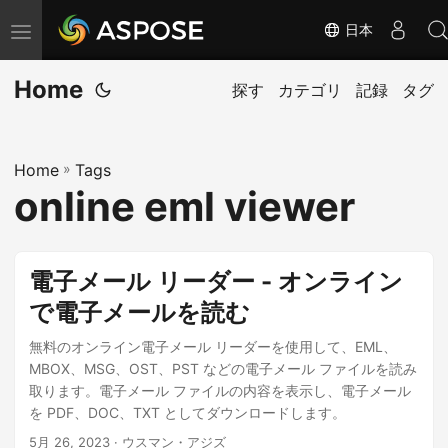
日本
ナ
ビ
Home
ゲ
探す
カテゴリ
記録
タグ
ー
シ
Home
»
Tags
ョ
online eml viewer
ン
の
切
電子メール リーダー - オンライン
り
で電子メールを読む
替
え
無料のオンライン電子メール リーダーを使用して、EML、
MBOX、MSG、OST、PST などの電子メール ファイルを読み
取ります。電子メール ファイルの内容を表示し、電子メール
を PDF、DOC、TXT としてダウンロードします。
5月 26, 2023
· ウスマン・アジズ