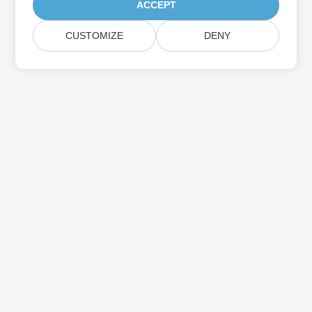
ACCEPT
CUSTOMIZE
DENY
Aspose製品アップデートを購読する
メールボックスに直接配信される月刊ニュースレターとオファーを
入手してください。
送信