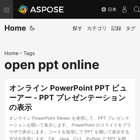
日本
ナ
ビ
Home
ゲ
探す
カテゴリ
記録
タグ
ー
シ
Home
»
Tags
ョ
open ppt online
ン
の
切
オンライン PowerPoint PPT ビュ
り
ーアー - PPT プレゼンテーション
替
の表示
え
オンライン PowerPoint Viewer を使用して、PPT プレゼンテ
ーションを開いて表示します。 PowerPoint のスライドをブラ
ウザで表示します。コードを使用して PPT を開いて表示する
方法を学習します。C#、Java、C++、Python で PPT を開い