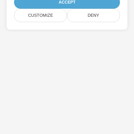
ACCEPT
CUSTOMIZE
DENY
Aspose製品アップデートを購読する
メールボックスに直接配信される月刊ニュースレターとオファーを
入手してください。
送信