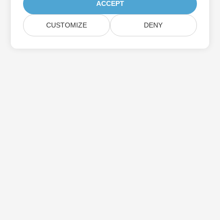
ACCEPT
CUSTOMIZE
DENY
Aspose製品アップデートを購読する
メールボックスに直接配信される月刊ニュースレターとオファーを
入手してください。
送信