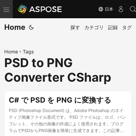
日本
ナ
ビ
Home
ゲ
探す
カテゴリ
記録
タグ
ー
シ
Home
»
Tags
ョ
PSD to PNG
ン
の
Converter CSharp
切
り
替
C# で PSD を PNG に変換する
え
PSD (Photoshop Document) は、Adobe Photoshop のネイ
ティブ画像ファイル形式です。 PSD ファイルは、ロゴ、パン
フレット、その他の画像の作成によく使用されます。プログ
ラムでPSDからPNG画像を簡単に生成できます。この記事で