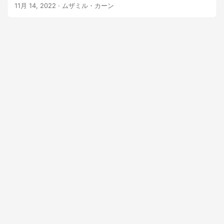
は、C# で PSD を PNG 画像に変換する方法を学習します。
11月 14, 2022
· ムザミル・カーン