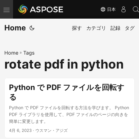
日本
ナ
ビ
Home
ゲ
探す
カテゴリ
記録
タグ
ー
シ
Home
»
Tags
ョ
rotate pdf in python
ン
の
切
Python で PDF ファイルを回転す
り
る
替
え
Python で PDF ファイルを回転する方法を学びます。 Python
PDF ライブラリを使用して、PDF ファイルのページの向きを
簡単に変更します。
4月 6, 2023
· ウスマン・アジズ