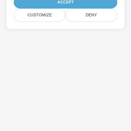
ACCEPT
CUSTOMIZE
DENY
Aspose製品アップデートを購読する
メールボックスに直接配信される月刊ニュースレターとオファーを
入手してください。
送信