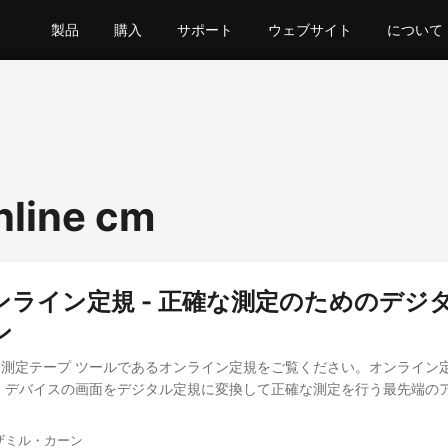
製品
購入
サポート
ウェブサイト
について
nline cm
ンライン定規 - 正確な測定のためのデジタ
ン
測定テープ ツールであるオンライン定規をご覧ください。オンライン
、デバイスの画面をデジタル定規に変換して正確な測定を行う最先端の
ムザミル・カーン