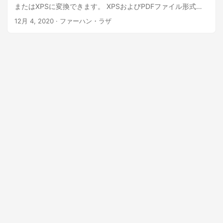
またはXPSに変換できます。 XPSおよびPDFファイル形式
は、さまざまなシステムで広くサポートおよび利用されてい
12月 4, 2020
· ファーハン・ラザ
ます。この記事では、SVGからPDFおよびSVGからXPSへの変
換機能について例を挙げて説明します。