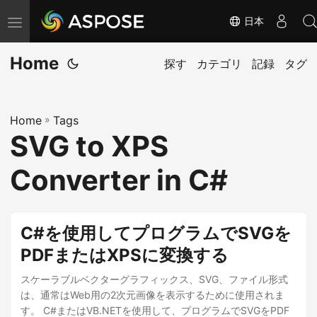
日本
ナ
ビ
Home
ゲ
探す
カテゴリ
記録
タグ
ー
シ
Home
»
Tags
ョ
SVG to XPS
ン
の
Converter in C#
切
り
替
C#を使用してプログラムでSVGを
え
PDFまたはXPSに変換する
スケーラブルベクターグラフィックス、SVG、ファイル形式
は、通常はWeb用の2次元画像を表示するために使用されま
す。 C#またはVB.NETを使用して、プログラムでSVGをPDF