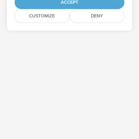
ACCEPT
CUSTOMIZE
DENY
Aspose製品アップデートを購読する
メールボックスに直接配信される月刊ニュースレターとオファーを
入手してください。
送信