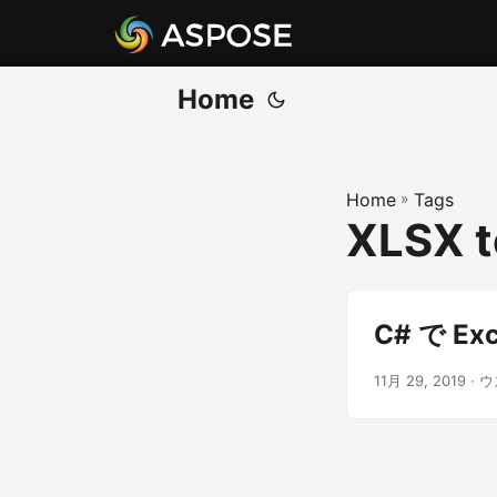
Home
Home
»
Tags
XLSX t
C# で Ex
11月 29, 2019
· 