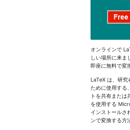
オンラインで L
しい場所に来ました
即座に無料で変
LaTeX は、
ために使用する
トを共有または
を使用する Mic
インストールさ
ンで変換する方