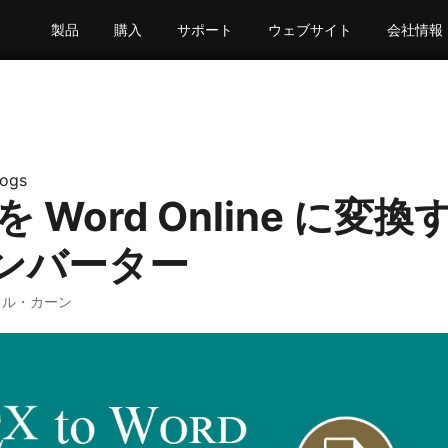
製品
購入
サポート
ウェブサイト
会社情報
logs
 を Word Online に変換
ンバーター
ミル・カーン